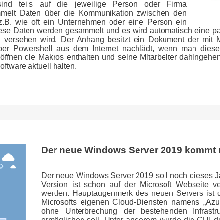
ind teils auf die jeweilige Person oder Firma
mmelt Daten über die Kommunikation zwischen den
z.B. wie oft ein Unternehmen oder eine Person ein
 Diese Daten werden gesammelt und es wird automatisch eine pa
g versehen wird. Der Anhang besitzt ein Dokument der mit M
er Powershell aus dem Internet nachlädt, wenn man diese
öffnen die Makros enthalten und seine Mitarbeiter dahingehe
oftware aktuell halten.
Der neue Windows Server 2019 kommt 
Der neue Windows Server 2019 soll noch dieses Ja
Version ist schon auf der Microsoft Webseite v
werden. Hauptaugenmerk des neuen Servers ist di
Microsofts eigenen Cloud-Diensten namens „Azure
ohne Unterbrechung der bestehenden Infrastru
ermöglichen soll. Unter anderem wurde die GUI de